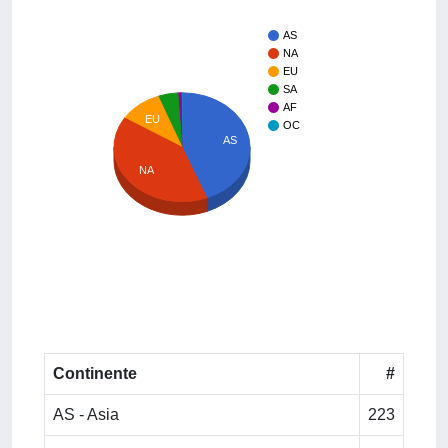
AS
NA
EU
SA
AF
EU
OC
AS
NA
Continente
#
AS - Asia
223