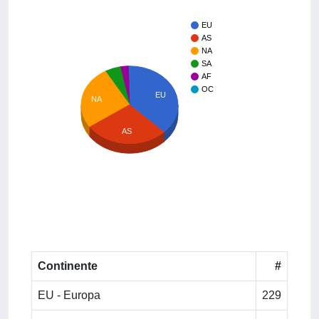
EU
AS
NA
SA
AF
OC
EU
NA
AS
Continente
#
EU - Europa
229