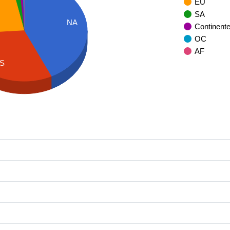
EU
SA
NA
Continent
OC
AF
S