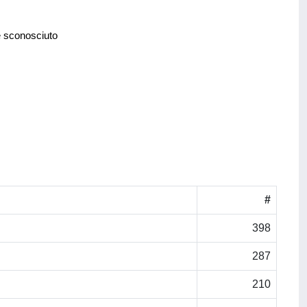
e sconosciuto
#
398
287
210