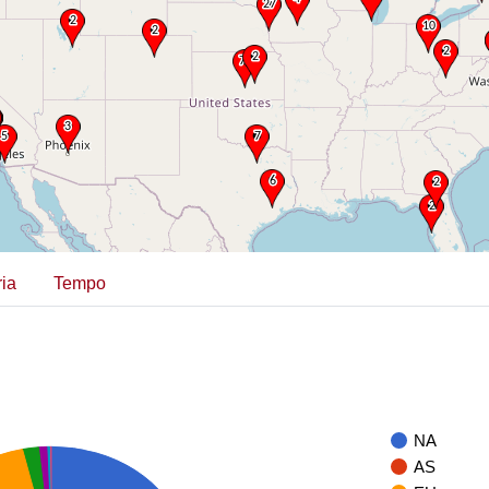
ia
Tempo
NA
AS