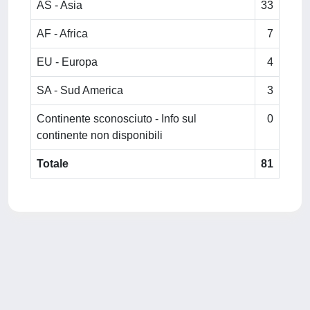
AS - Asia
33
AF - Africa
7
EU - Europa
4
SA - Sud America
3
Continente sconosciuto - Info sul
0
continente non disponibili
Totale
81
Powered by
IRIS
-
about IRIS
-