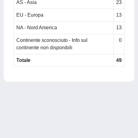
AS - Asia
23
EU - Europa
13
NA - Nord America
13
Continente sconosciuto - Info sul
0
continente non disponibili
Totale
49
Powered by
IRIS
-
about IRIS
-
Utilizzo dei cookie
-
Privacy
Copyright © 2026