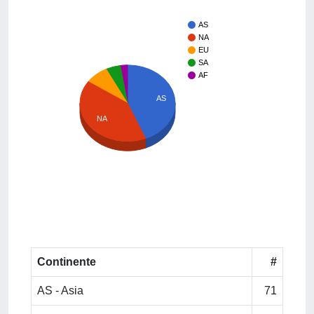
AS
NA
EU
SA
AF
AS
NA
Continente
#
AS - Asia
71