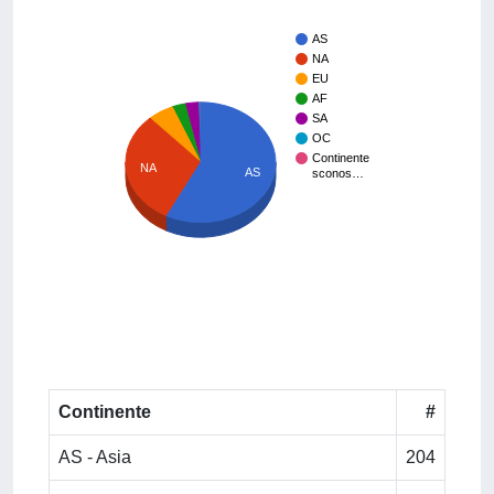
AS
NA
EU
AF
SA
OC
Continente
NA
AS
sconos…
Continente
#
AS - Asia
204