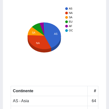
AS
NA
SA
EU
AF
OC
SA
AS
NA
Continente
#
AS - Asia
64