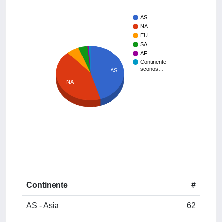
AS
NA
EU
SA
AF
Continente
sconos…
AS
NA
Continente
#
AS - Asia
62