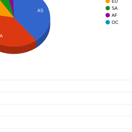
EU
SA
AS
AF
OC
A