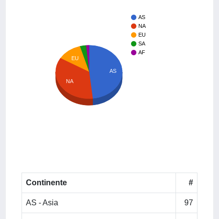
AS
NA
EU
SA
AF
EU
AS
NA
Continente
#
AS - Asia
97