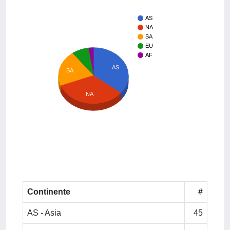
AS
NA
SA
EU
AF
AS
SA
NA
Continente
#
AS - Asia
45