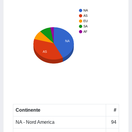
NA
AS
EU
SA
AF
NA
AS
Continente
#
NA - Nord America
94