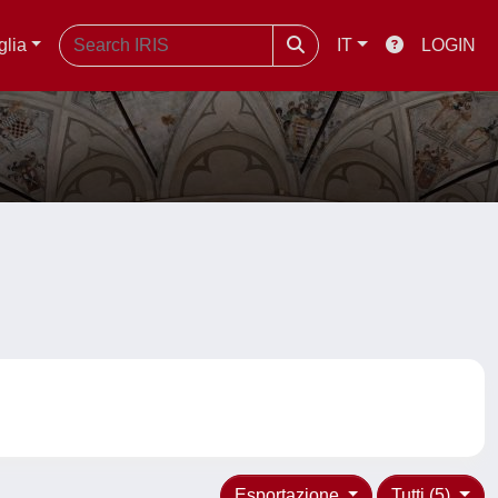
glia
IT
LOGIN
Esportazione
Tutti (5)