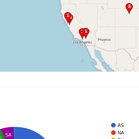
AS
NA
SA
F