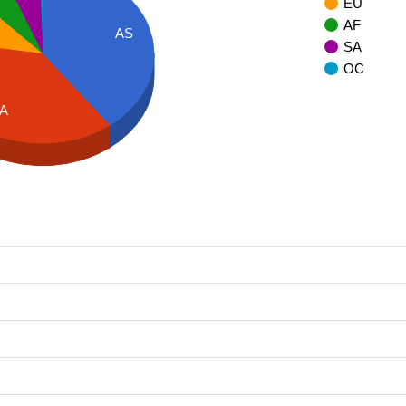
EU
AF
AS
SA
OC
A