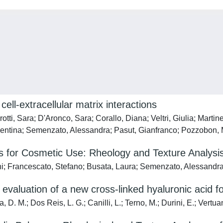
ll-extracellular matrix interactions
otti, Sara; D'Aronco, Sara; Corallo, Diana; Veltri, Giulia; Marti
Valentina; Semenzato, Alessandra; Pasut, Gianfranco; Pozzobon,
ns for Cosmetic Use: Rheology and Texture Analysi
nni; Francescato, Stefano; Busata, Laura; Semenzato, Alessandr
ro evaluation of a new cross-linked hyaluronic acid 
, D. M.; Dos Reis, L. G.; Canilli, L.; Terno, M.; Durini, E.; Vertuan