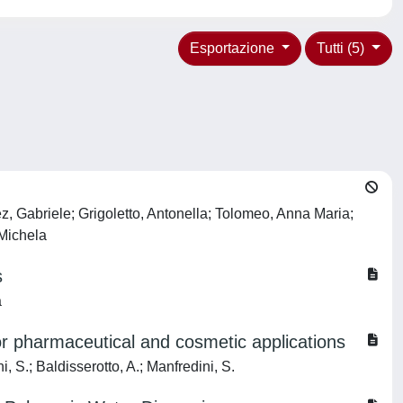
Esportazione
Tutti (5)
nez, Gabriele; Grigoletto, Antonella; Tolomeo, Anna Maria;
 Michela
s
a
for pharmaceutical and cosmetic applications
i, S.; Baldisserotto, A.; Manfredini, S.