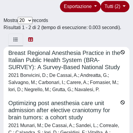
Esportazione
Tutti (2)
Mostra
records
Risultati 1 - 2 di 2 (tempo di esecuzione: 0.003 secondi).
Breast Regional Anesthesia Practice in the
Italian Public Health System (BRA-
SURVEY): A Survey-Based National Study
2021 Bonvicini, D.; De Cassai, A.; Andreatta, G.;
Salvagno, M.; Carbonari, I.; Carere, A.; Fornasier, M.;
Iori, D.; Negrello, M.; Grutta, G.; Navalesi, P.
Optimizing post anesthesia care unit
admission after elective craniotomy for
brain tumors: a cohort study
2021 Munari, M.; De Cassai, A.; Sandei, L.; Correale,
C.; Calandra, S.; Iori, D.; Geraldini, F.; Vitalba, A.;