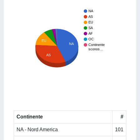
NA
AS
EU
SA
AF
OC
EU
NA
Continente
sconos…
AS
Continente
#
NA - Nord America
101