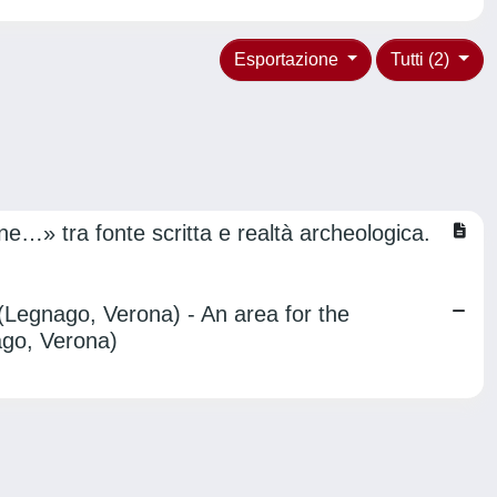
Esportazione
Tutti (2)
e…» tra fonte scritta e realtà archeologica.
 (Legnago, Verona) - An area for the
ago, Verona)