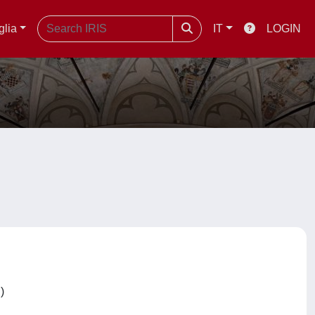
glia
IT
LOGIN
C)