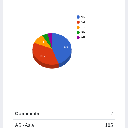
AS
NA
EU
SA
AF
EU
AS
NA
Continente
#
AS - Asia
105