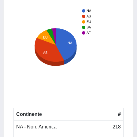
NA
AS
EU
SA
AF
EU
NA
AS
Continente
#
NA - Nord America
218