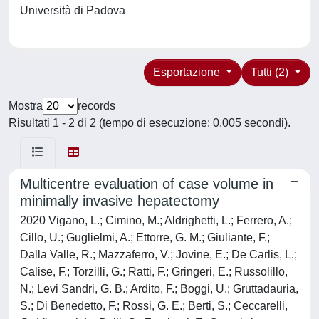
Università di Padova
Esportazione
Tutti (2)
Mostra
records
Risultati 1 - 2 di 2 (tempo di esecuzione: 0.005 secondi).
Multicentre evaluation of case volume in
minimally invasive hepatectomy
2020 Vigano, L.; Cimino, M.; Aldrighetti, L.; Ferrero, A.;
Cillo, U.; Guglielmi, A.; Ettorre, G. M.; Giuliante, F.;
Dalla Valle, R.; Mazzaferro, V.; Jovine, E.; De Carlis, L.;
Calise, F.; Torzilli, G.; Ratti, F.; Gringeri, E.; Russolillo,
N.; Levi Sandri, G. B.; Ardito, F.; Boggi, U.; Gruttadauria,
S.; Di Benedetto, F.; Rossi, G. E.; Berti, S.; Ceccarelli,