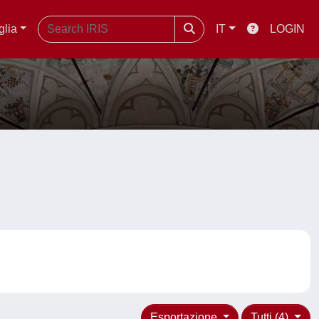
glia
IT
LOGIN
Esportazione
Tutti (4)