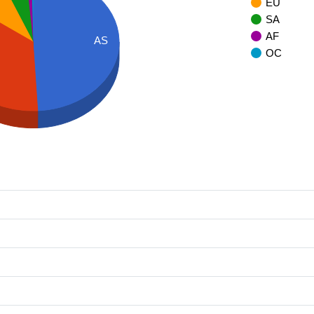
EU
SA
AF
AS
OC