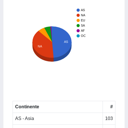
AS
NA
EU
SA
AF
OC
AS
NA
Continente
#
AS - Asia
103