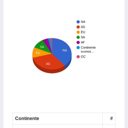
NA
AS
EU
SA
AF
SA
Continente
NA
sconos…
EU
OC
AS
Continente
#