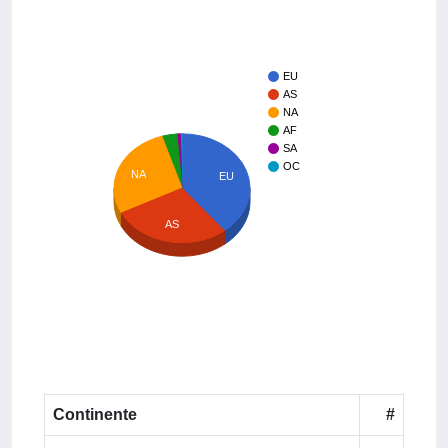
EU
AS
NA
AF
SA
OC
NA
EU
AS
Continente
#