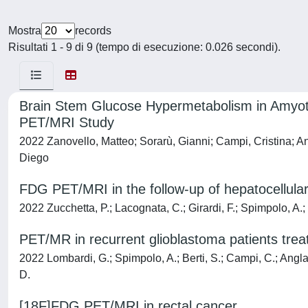
Mostra
records
Risultati 1 - 9 di 9 (tempo di esecuzione: 0.026 secondi).
Brain Stem Glucose Hypermetabolism in Amyotr
PET/MRI Study
2022 Zanovello, Matteo; Sorarù, Gianni; Campi, Cristina; A
Diego
FDG PET/MRI in the follow-up of hepatocellular 
2022 Zucchetta, P.; Lacognata, C.; Girardi, F.; Spimpolo, A.; 
PET/MR in recurrent glioblastoma patients tre
2022 Lombardi, G.; Spimpolo, A.; Berti, S.; Campi, C.; Angla
D.
[18F]FDG PET/MRI in rectal cancer