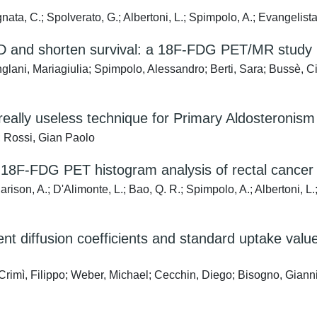
nata, C.; Spolverato, G.; Albertoni, L.; Spimpolo, A.; Evangelista,
D and shorten survival: a 18F-FDG PET/MR study
nglani, Mariagiulia; Spimpolo, Alessandro; Berti, Sara; Bussè, 
eally useless technique for Primary Aldosteronism
; Rossi, Gian Paolo
d 18F-FDG PET histogram analysis of rectal cancer
arison, A.; D'Alimonte, L.; Bao, Q. R.; Spimpolo, A.; Albertoni, L.
nt diffusion coefficients and standard uptake valu
; Crimì, Filippo; Weber, Michael; Cecchin, Diego; Bisogno, Gian