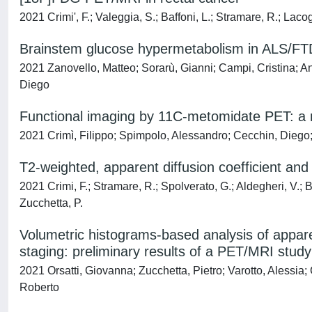
2021 Crimi', F.; Valeggia, S.; Baffoni, L.; Stramare, R.; Lacog
Brainstem glucose hypermetabolism in ALS/FT
2021 Zanovello, Matteo; Sorarù, Gianni; Campi, Cristina; A
Diego
Functional imaging by 11C-metomidate PET: a r
2021 Crimì, Filippo; Spimpolo, Alessandro; Cecchin, Diego
T2-weighted, apparent diffusion coefficient an
2021 Crimi, F.; Stramare, R.; Spolverato, G.; Aldegheri, V.; B
Zucchetta, P.
Volumetric histograms-based analysis of appare
staging: preliminary results of a PET/MRI study
2021 Orsatti, Giovanna; Zucchetta, Pietro; Varotto, Alessia
Roberto