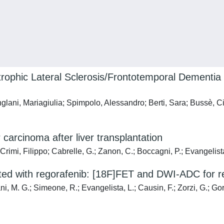
ophic Lateral Sclerosis/Frontotemporal Dementia
nglani, Mariagiulia; Spimpolo, Alessandro; Berti, Sara; Bussè, 
carcinoma after liver transplantation
Crimi, Filippo; Cabrelle, G.; Zanon, C.; Boccagni, P.; Evangelista
ated with regorafenib: [18F]FET and DWI-ADC for r
ni, M. G.; Simeone, R.; Evangelista, L.; Causin, F.; Zorzi, G.; G