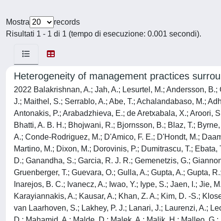
Mostra
records
Risultati 1 - 1 di 1 (tempo di esecuzione: 0.001 secondi).
Heterogeneity of management practices surroun
2022 Balakrishnan, A.; Jah, A.; Lesurtel, M.; Andersson, B.; G
J.; Maithel, S.; Serrablo, A.; Abe, T.; Achalandabaso, M.; Adh
Antonakis, P.; Arabadzhieva, E.; de Aretxabala, X.; Aroori, S.;
Bhatti, A. B. H.; Bhojwani, R.; Bjornsson, B.; Blaz, T.; Byrne,
A.; Conde-Rodriguez, M.; D'Amico, F. E.; D'Hondt, M.; Daams, F
Martino, M.; Dixon, M.; Dorovinis, P.; Dumitrascu, T.; Ebata, 
D.; Ganandha, S.; Garcia, R. J. R.; Gemenetzis, G.; Giannone, F
Gruenberger, T.; Guevara, O.; Gulla, A.; Gupta, A.; Gupta, R
Inarejos, B. C.; Ivanecz, A.; Iwao, Y.; Iype, S.; Jaen, I.; Jie
Karayiannakis, A.; Kausar, A.; Khan, Z. A.; Kim, D. -S.; Klose
van Laarhoven, S.; Lakhey, P. J.; Lanari, J.; Laurenzi, A.; Le
D.; Mahamid, A.; Malde, D.; Malek, A.; Malik, H.; Malleo, G.;