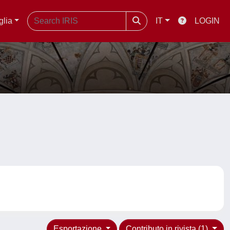
glia
IT
LOGIN
Esportazione
Contributo in rivista (1)