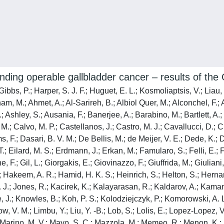
ding operable gallbladder cancer – results of th
ibbs, P.; Harper, S. J. F.; Huguet, E. L.; Kosmoliaptsis, V.; Liau
am, M.; Ahmet, A.; Al-Sarireh, B.; Albiol Quer, M.; Alconchel, F.;
 Ashley, S.; Ausania, F.; Banerjee, A.; Barabino, M.; Bartlett, A.; 
 M.; Calvo, M. P.; Castellanos, J.; Castro, M. J.; Cavallucci, D.; 
.; Dasari, B. V. M.; De Bellis, M.; de Meijer, V. E.; Dede, K.; De
T.; Eilard, M. S.; Erdmann, J.; Erkan, M.; Famularo, S.; Felli, E.
.; Gil, L.; Giorgakis, E.; Giovinazzo, F.; Giuffrida, M.; Giuliani,
.; Hakeem, A. R.; Hamid, H. K. S.; Heinrich, S.; Helton, S.; Her
, M. J.; Jones, R.; Kacirek, K.; Kalayarasan, R.; Kaldarov, A.; Kama
, J.; Knowles, B.; Koh, P. S.; Kolodziejczyk, P.; Komorowski, A. L.
ow, V. M.; Limbu, Y.; Liu, Y. -B.; Lob, S.; Lolis, E.; Lopez-Lopez,
 Marino, M. V.; Mayo, S. C.; Mazzola, M.; Memeo, R.; Menon, K.; M