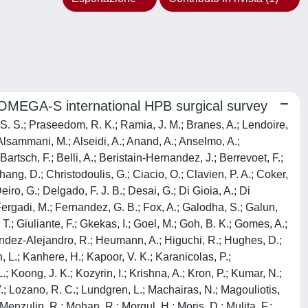
e OMEGA-S international HPB surgical survey
, S. S.; Praseedom, R. K.; Ramia, J. M.; Branes, A.; Lendoire,
 Alsammani, M.; Alseidi, A.; Anand, A.; Anselmo, A.;
Bartsch, F.; Belli, A.; Beristain-Hernandez, J.; Berrevoet, F.;
Chang, D.; Christodoulis, G.; Ciacio, O.; Clavien, P. A.; Coker,
iro, G.; Delgado, F. J. B.; Desai, G.; Di Gioia, A.; Di
; Fergadi, M.; Fernandez, G. B.; Fox, A.; Galodha, S.; Galun,
 T.; Giuliante, F.; Gkekas, I.; Goel, M.; Goh, B. K.; Gomes, A.;
nandez-Alejandro, R.; Heumann, A.; Higuchi, R.; Hughes, D.;
n, L.; Kanhere, H.; Kapoor, V. K.; Karanicolas, P.;
; Koong, J. K.; Kozyrin, I.; Krishna, A.; Kron, P.; Kumar, N.;
 V.; Lozano, R. C.; Lundgren, L.; Machairas, N.; Magouliotis,
enzulin, R.; Mohan, R.; Morgul, H.; Moris, D.; Mulita, F.;