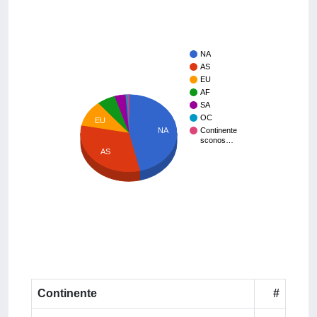
NA
AS
EU
AF
SA
OC
EU
NA
Continente
sconos…
AS
Continente
#