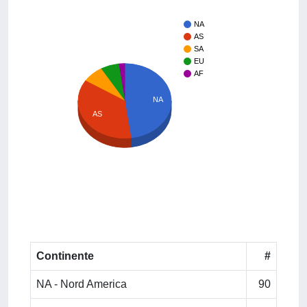
NA
AS
SA
EU
AF
NA
AS
Continente
#
NA - Nord America
90