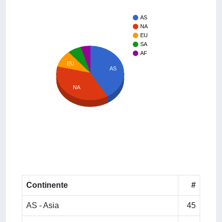
AS
NA
EU
SA
AF
EU
AS
NA
Continente
#
AS - Asia
45