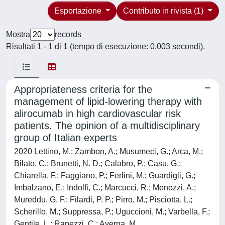
Esportazione
Contributo in rivista (1)
Mostra
records
Risultati 1 - 1 di 1 (tempo di esecuzione: 0.003 secondi).
Appropriateness criteria for the
management of lipid-lowering therapy with
alirocumab in high cardiovascular risk
patients. The opinion of a multidisciplinary
group of Italian experts
2020 Lettino, M.; Zambon, A.; Musumeci, G.; Arca, M.;
Bilato, C.; Brunetti, N. D.; Calabro, P.; Casu, G.;
Chiarella, F.; Faggiano, P.; Ferlini, M.; Guardigli, G.;
Imbalzano, E.; Indolfi, C.; Marcucci, R.; Menozzi, A.;
Mureddu, G. F.; Filardi, P. P.; Pirro, M.; Pisciotta, L.;
Scherillo, M.; Suppressa, P.; Uguccioni, M.; Varbella, F.;
Gentile, L.; Rapezzi, C.; Averna, M.