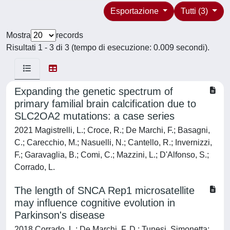
Esportazione
Tutti (3)
Mostra
records
Risultati 1 - 3 di 3 (tempo di esecuzione: 0.009 secondi).
Expanding the genetic spectrum of
primary familial brain calcification due to
SLC2OA2 mutations: a case series
2021 Magistrelli, L.; Croce, R.; De Marchi, F.; Basagni,
C.; Carecchio, M.; Nasuelli, N.; Cantello, R.; Invernizzi,
F.; Garavaglia, B.; Comi, C.; Mazzini, L.; D'Alfonso, S.;
Corrado, L.
The length of SNCA Rep1 microsatellite
may influence cognitive evolution in
Parkinson's disease
2018 Corrado, L.; De Marchi, F. D.; Tunesi, Simonetta;