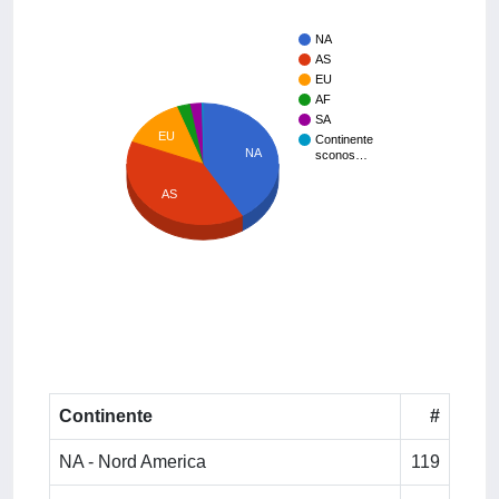
NA
AS
EU
AF
SA
EU
Continente
NA
sconos…
AS
Continente
#
NA - Nord America
119