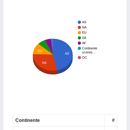
AS
NA
EU
SA
AF
Continente
EU
sconos…
AS
OC
NA
Continente
#