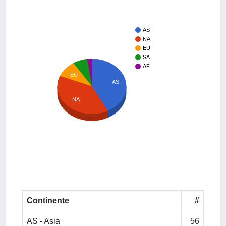
AS
NA
EU
SA
AF
EU
AS
NA
Continente
#
AS - Asia
56