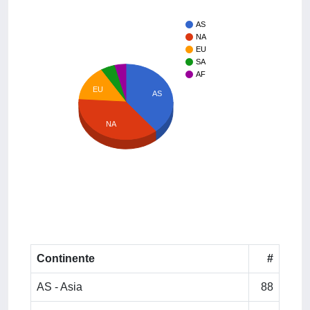
AS
NA
EU
SA
AF
EU
AS
NA
Continente
#
AS - Asia
88