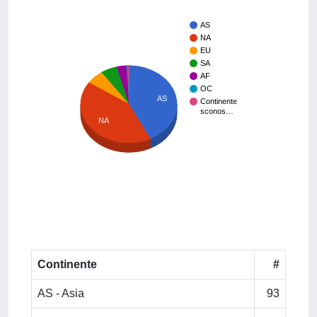
AS
NA
EU
SA
AF
OC
AS
Continente
sconos…
NA
Continente
#
AS - Asia
93