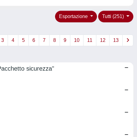
Esportazione
Tutti (251)
3
4
5
6
7
8
9
10
11
12
13
 Pacchetto sicurezza"