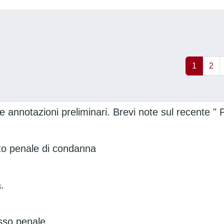
1
2
 e annotazioni preliminari. Brevi note sul recente "
eto penale di condanna
à.
cesso penale