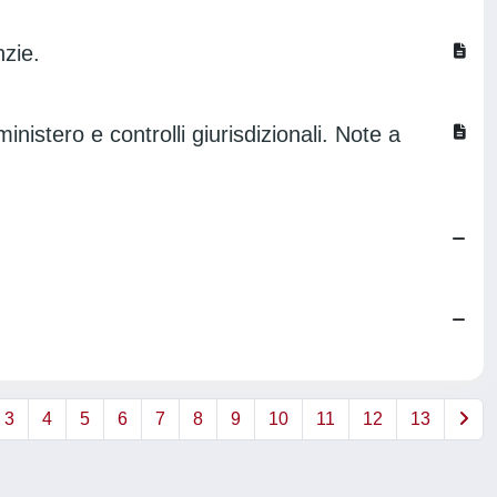
nzie.
inistero e controlli giurisdizionali. Note a
3
4
5
6
7
8
9
10
11
12
13