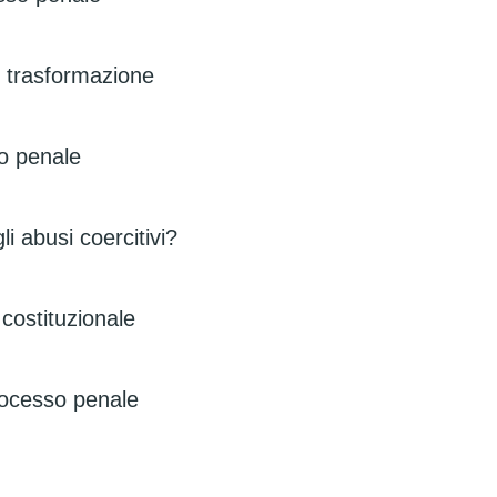
n trasformazione
sso penale
li abusi coercitivi?
costituzionale
rocesso penale