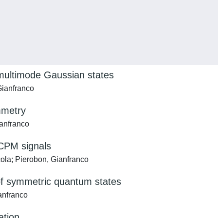
multimode Gaussian states
Gianfranco
mmetry
ianfranco
 CPM signals
cola; Pierobon, Gianfranco
 of symmetric quantum states
ianfranco
ation