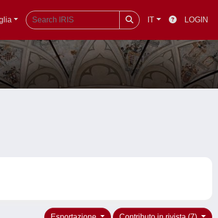
glia
IT
LOGIN
Esportazione
Contributo in rivista (7)