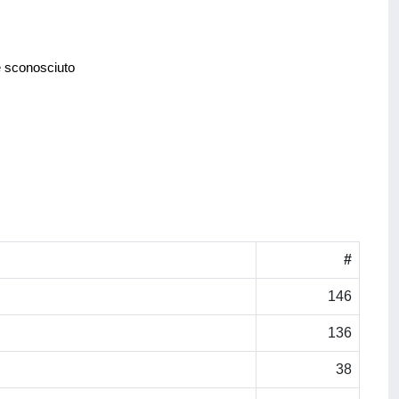
e sconosciuto
#
146
136
38