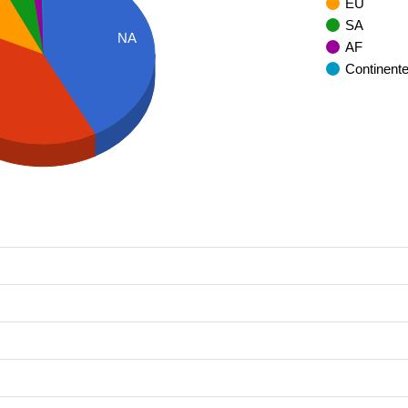
EU
SA
NA
AF
Continent