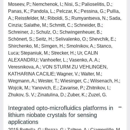
Moseev, P.; Nemchenok, I.; Nisi, S.; Palioselitis, D.;
Panas, K.; Pandola, L.; Pelczar, K.; Pessina, G.; Pullia,
A.; Reissfelder, M.; Riboldi, S.; Rumyantseva, N.; Sada,
Cinzia; Salathe, M.; Schmitt, C.; Schneider, B.;
Schreiner, J.; Schulz, O.; Schwingenheuer, B.;
Schönert, S.; Seitz, H.; Selivalenko, O.; Shevchik, E.;
Shirchenko, M.; Simgen, H.; Smolnikov, A.; Stanco,
Luca; Stepaniuk, M.; Strecker, H.; Ur, CALIN
ALEXANDRU; Vanhoefer, L.; Vasenko, A. A.;
Veresnikova, A.; VON STURM ZU VEHLINGEN,
KATHARINA CACILIE; Wagner, V.; Walter, M.;
Wegmann, A.; Wester, T.; Wiesinger, C.; Wilsenach, H.;
Wojcik, M.; Yanovich, E.; Zavarise, P.; Zhitnikov, I.;
Zhukov, S. V.; Zinatulina, D.; Zuber, K.; Zuzel, G.
Integrated opto-microfluidics platforms in
lithium niobate crystals for sensing
applications
2015 Bettella, G.; Pozza, G.; Zaltron, A.; Ciampolillo, M.