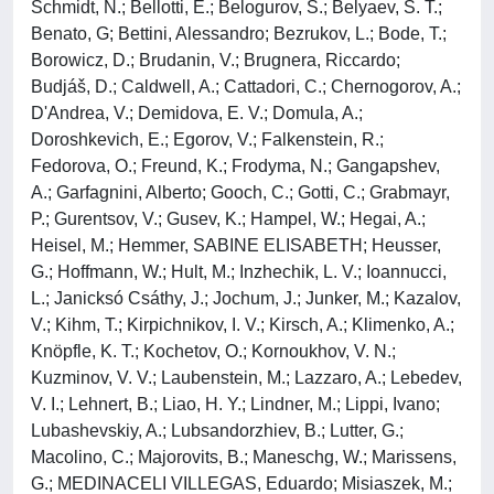
Schmidt, N.; Bellotti, E.; Belogurov, S.; Belyaev, S. T.;
Benato, G; Bettini, Alessandro; Bezrukov, L.; Bode, T.;
Borowicz, D.; Brudanin, V.; Brugnera, Riccardo;
Budjáš, D.; Caldwell, A.; Cattadori, C.; Chernogorov, A.;
D'Andrea, V.; Demidova, E. V.; Domula, A.;
Doroshkevich, E.; Egorov, V.; Falkenstein, R.;
Fedorova, O.; Freund, K.; Frodyma, N.; Gangapshev,
A.; Garfagnini, Alberto; Gooch, C.; Gotti, C.; Grabmayr,
P.; Gurentsov, V.; Gusev, K.; Hampel, W.; Hegai, A.;
Heisel, M.; Hemmer, SABINE ELISABETH; Heusser,
G.; Hoffmann, W.; Hult, M.; Inzhechik, L. V.; Ioannucci,
L.; Janicksó Csáthy, J.; Jochum, J.; Junker, M.; Kazalov,
V.; Kihm, T.; Kirpichnikov, I. V.; Kirsch, A.; Klimenko, A.;
Knöpfle, K. T.; Kochetov, O.; Kornoukhov, V. N.;
Kuzminov, V. V.; Laubenstein, M.; Lazzaro, A.; Lebedev,
V. I.; Lehnert, B.; Liao, H. Y.; Lindner, M.; Lippi, Ivano;
Lubashevskiy, A.; Lubsandorzhiev, B.; Lutter, G.;
Macolino, C.; Majorovits, B.; Maneschg, W.; Marissens,
G.; MEDINACELI VILLEGAS, Eduardo; Misiaszek, M.;