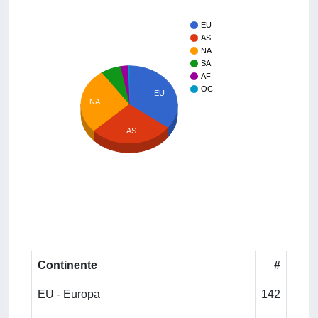
EU
AS
NA
SA
AF
OC
EU
NA
AS
Continente
#
EU - Europa
142