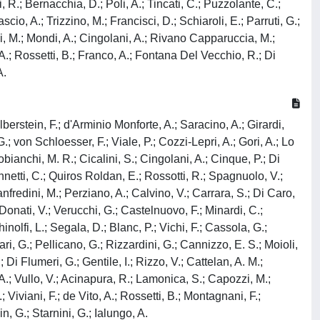
i, R.; Bernacchia, D.; Poli, A.; Tincati, C.; Puzzolante, C.;
cio, A.; Trizzino, M.; Francisci, D.; Schiaroli, E.; Parruti, G.;
zi, M.; Mondi, A.; Cingolani, A.; Rivano Capparuccia, M.;
, A.; Rossetti, B.; Franco, A.; Fontana Del Vecchio, R.; Di
A.
lberstein, F.; d'Arminio Monforte, A.; Saracino, A.; Girardi,
G.; von Schloesser, F.; Viale, P.; Cozzi-Lepri, A.; Gori, A.; Lo
bianchi, M. R.; Cicalini, S.; Cingolani, A.; Cinque, P.; Di
innetti, C.; Quiros Roldan, E.; Rossotti, R.; Spagnuolo, V.;
nfredini, M.; Perziano, A.; Calvino, V.; Carrara, S.; Di Caro,
 Donati, V.; Verucchi, G.; Castelnuovo, F.; Minardi, C.;
nolfi, L.; Segala, D.; Blanc, P.; Vichi, F.; Cassola, G.;
ri, G.; Pellicano, G.; Rizzardini, G.; Cannizzo, E. S.; Moioli,
 Di Flumeri, G.; Gentile, I.; Rizzo, V.; Cattelan, A. M.;
o, A.; Vullo, V.; Acinapura, R.; Lamonica, S.; Capozzi, M.;
 Viviani, F.; de Vito, A.; Rossetti, B.; Montagnani, F.;
n, G.; Starnini, G.; Ialungo, A.