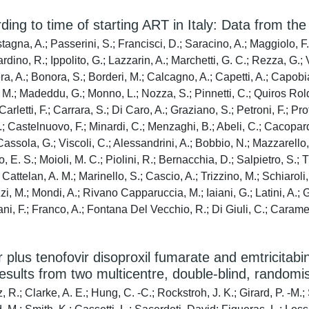
rding to time of starting ART in Italy: Data from t
agna, A.; Passerini, S.; Francisci, D.; Saracino, A.; Maggiolo, F.; 
Iardino, R.; Ippolito, G.; Lazzarin, A.; Marchetti, G. C.; Rezza, G.;
era, A.; Bonora, S.; Borderi, M.; Calcagno, A.; Capetti, A.; Capobi
ner, M.; Madeddu, G.; Monno, L.; Nozza, S.; Pinnetti, C.; Quiros Ro
Carletti, F.; Carrara, S.; Di Caro, A.; Graziano, S.; Petroni, F.; Pro
; Castelnuovo, F.; Minardi, C.; Menzaghi, B.; Abeli, C.; Cacopardo
; Cassola, G.; Viscoli, C.; Alessandrini, A.; Bobbio, N.; Mazzarello
o, E. S.; Moioli, M. C.; Piolini, R.; Bernacchia, D.; Salpietro, S.; 
 Cattelan, A. M.; Marinello, S.; Cascio, A.; Trizzino, M.; Schiaroli, 
, M.; Mondi, A.; Rivano Capparuccia, M.; Iaiani, G.; Latini, A.; G
ani, F.; Franco, A.; Fontana Del Vecchio, R.; Di Giuli, C.; Caramel
 plus tenofovir disoproxil fumarate and emtricitabin
lts from two multicentre, double-blind, randomised
iz, R.; Clarke, A. E.; Hung, C. -C.; Rockstroh, J. K.; Girard, P. -M