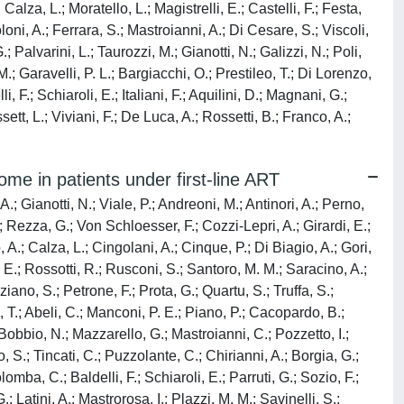
Calza, L.; Moratello, L.; Magistrelli, E.; Castelli, F.; Festa,
oni, A.; Ferrara, S.; Mastroianni, A.; Di Cesare, S.; Viscoli,
 Palvarini, L.; Taurozzi, M.; Gianotti, N.; Galizzi, N.; Poli,
M.; Garavelli, P. L.; Bargiacchi, O.; Prestileo, T.; Di Lorenzo,
 F.; Schiaroli, E.; Italiani, F.; Aquilini, D.; Magnani, G.;
sett, L.; Viviani, F.; De Luca, A.; Rossetti, B.; Franco, A.;
e in patients under first-line ART
.; Gianotti, N.; Viale, P.; Andreoni, M.; Antinori, A.; Perno,
.; Rezza, G.; Von Schloesser, F.; Cozzi-Lepri, A.; Girardi, E.;
A.; Calza, L.; Cingolani, A.; Cinque, P.; Di Biagio, A.; Gori,
E.; Rossotti, R.; Rusconi, S.; Santoro, M. M.; Saracino, A.;
ziano, S.; Petrone, F.; Prota, G.; Quartu, S.; Truffa, S.;
, T.; Abeli, C.; Manconi, P. E.; Piano, P.; Cacopardo, B.;
; Bobbio, N.; Mazzarello, G.; Mastroianni, C.; Pozzetto, I.;
o, S.; Tincati, C.; Puzzolante, C.; Chirianni, A.; Borgia, G.;
mba, C.; Baldelli, F.; Schiaroli, E.; Parruti, G.; Sozio, F.;
; Latini, A.; Mastrorosa, I.; Plazzi, M. M.; Savinelli, S.;