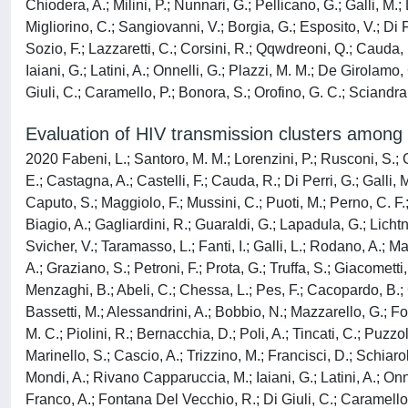
Chiodera, A.; Milini, P.; Nunnari, G.; Pellicano, G.; Galli, M.;
Migliorino, C.; Sangiovanni, V.; Borgia, G.; Esposito, V.; Di Fl
Sozio, F.; Lazzaretti, C.; Corsini, R.; Qqwdreoni, Q.; Cauda,
Iaiani, G.; Latini, A.; Onnelli, G.; Plazzi, M. M.; De Girolamo
Giuli, C.; Caramello, P.; Bonora, S.; Orofino, G. C.; Sciandra,
Evaluation of HIV transmission clusters among na
2020 Fabeni, L.; Santoro, M. M.; Lorenzini, P.; Rusconi, S.; Gi
E.; Castagna, A.; Castelli, F.; Cauda, R.; Di Perri, G.; Galli, 
Caputo, S.; Maggiolo, F.; Mussini, C.; Puoti, M.; Perno, C. F.
Biagio, A.; Gagliardini, R.; Guaraldi, G.; Lapadula, G.; Lichtn
Svicher, V.; Taramasso, L.; Fanti, I.; Galli, L.; Rodano, A.; 
A.; Graziano, S.; Petroni, F.; Prota, G.; Truffa, S.; Giacomett
Menzaghi, B.; Abeli, C.; Chessa, L.; Pes, F.; Cacopardo, B.; Ce
Bassetti, M.; Alessandrini, A.; Bobbio, N.; Mazzarello, G.; Fon
M. C.; Piolini, R.; Bernacchia, D.; Poli, A.; Tincati, C.; Puzzo
Marinello, S.; Cascio, A.; Trizzino, M.; Francisci, D.; Schiarol
Mondi, A.; Rivano Capparuccia, M.; Iaiani, G.; Latini, A.; Onne
Franco, A.; Fontana Del Vecchio, R.; Di Giuli, C.; Caramello, 