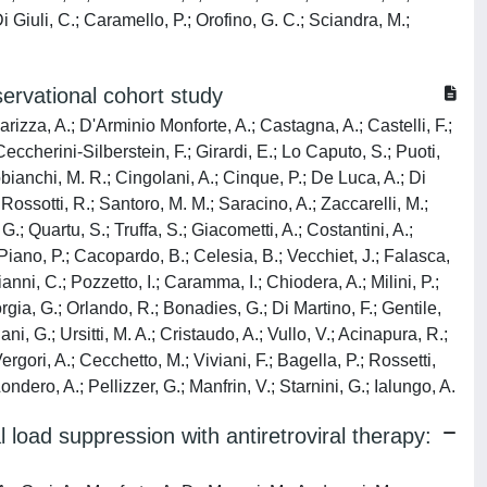
Di Giuli, C.; Caramello, P.; Orofino, G. C.; Sciandra, M.;
ervational cohort study
arizza, A.; D'Arminio Monforte, A.; Castagna, A.; Castelli, F.;
 Ceccherini-Silberstein, F.; Girardi, E.; Lo Caputo, S.; Puoti,
bianchi, M. R.; Cingolani, A.; Cinque, P.; De Luca, A.; Di
Rossotti, R.; Santoro, M. M.; Saracino, A.; Zaccarelli, M.;
 G.; Quartu, S.; Truffa, S.; Giacometti, A.; Costantini, A.;
; Piano, P.; Cacopardo, B.; Celesia, B.; Vecchiet, J.; Falasca,
anni, C.; Pozzetto, I.; Caramma, I.; Chiodera, A.; Milini, P.;
Borgia, G.; Orlando, R.; Bonadies, G.; Di Martino, F.; Gentile,
ni, G.; Ursitti, M. A.; Cristaudo, A.; Vullo, V.; Acinapura, R.;
Vergori, A.; Cecchetto, M.; Viviani, F.; Bagella, P.; Rossetti,
ndero, A.; Pellizzer, G.; Manfrin, V.; Starnini, G.; Ialungo, A.
load suppression with antiretroviral therapy: