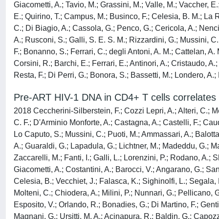
Giacometti, A.; Tavio, M.; Grassini, M.; Valle, M.; Vaccher, E.; 
E.; Quirino, T.; Campus, M.; Businco, F.; Celesia, B. M.; La Ro
C.; Di Biagio, A.; Cassola, G.; Penco, G.; Cericola, A.; Nencion
A.; Rusconi, S.; Galli, S. E. S. M.; Rizzardini, G.; Mussini, C.
F.; Bonanno, S.; Ferrari, C.; degli Antoni, A. M.; Cattelan, A. M
Corsini, R.; Barchi, E.; Ferrari, E.; Antinori, A.; Cristaudo, A.
Resta, F.; Di Perri, G.; Bonora, S.; Bassetti, M.; Londero, A.;
Pre-ART HIV-1 DNA in CD4+ T cells correlates 
2018 Ceccherini-Silberstein, F.; Cozzi Lepri, A.; Alteri, C.; M
C. F.; D'Arminio Monforte, A.; Castagna, A.; Castelli, F.; Cauda
Lo Caputo, S.; Mussini, C.; Puoti, M.; Ammassari, A.; Balotta,
A.; Guaraldi, G.; Lapadula, G.; Lichtner, M.; Madeddu, G.; Ma
Zaccarelli, M.; Fanti, I.; Galli, L.; Lorenzini, P.; Rodano, A.; 
Giacometti, A.; Costantini, A.; Barocci, V.; Angarano, G.; Sant
Celesia, B.; Vecchiet, J.; Falasca, K.; Sighinolfi, L.; Segala, 
Molteni, C.; Chiodera, A.; Milini, P.; Nunnari, G.; Pellicano, G.
Esposito, V.; Orlando, R.; Bonadies, G.; Di Martino, F.; Gentile
Magnani, G.; Ursitti, M. A.; Acinapura, R.; Baldin, G.; Capozzi,