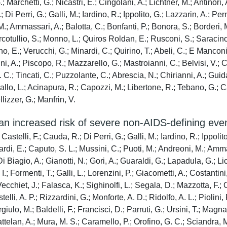
 Marchetti, G.; Nicastri, E.; Cingolani, A.; Lichtner, M.; Antinori, 
Di Perri, G.; Galli, M.; Iardino, R.; Ippolito, G.; Lazzarin, A.; Per
 M.; Ammassari, A.; Balotta, C.; Bonfanti, P.; Bonora, S.; Borderi
otullio, S.; Monno, L.; Quiros Roldan, E.; Rusconi, S.; Saracino, A.
, E.; Verucchi, G.; Minardi, C.; Quirino, T.; Abeli, C.; E Manconi, 
i, A.; Piscopo, R.; Mazzarello, G.; Mastroianni, C.; Belvisi, V.; C
M. C.; Tincati, C.; Puzzolante, C.; Abrescia, N.; Chirianni, A.; Guida
; Gallo, L.; Acinapura, R.; Capozzi, M.; Libertone, R.; Tebano, G.; 
lizzer, G.; Manfrin, V.
an increased risk of severe non-AIDS-defining event
telli, F.; Cauda, R.; Di Perri, G.; Galli, M.; Iardino, R.; Ippolito
rdi, E.; Caputo, S. L.; Mussini, C.; Puoti, M.; Andreoni, M.; Ammas
 Biagio, A.; Gianotti, N.; Gori, A.; Guaraldi, G.; Lapadula, G.; Li
.; Formenti, T.; Galli, L.; Lorenzini, P.; Giacometti, A.; Costantini
Vecchiet, J.; Falasca, K.; Sighinolfi, L.; Segala, D.; Mazzotta, F.;
li, A. P.; Rizzardini, G.; Monforte, A. D.; Ridolfo, A. L.; Piolini, 
lo, M.; Baldelli, F.; Francisci, D.; Parruti, G.; Ursini, T.; Magnani,
elan, A.; Mura, M. S.; Caramello, P.; Orofino, G. C.; Sciandra, M.;