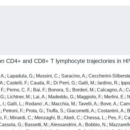
n CD4+ and CD8+ T lymphocyte trajectories in HIV
A.; Lapadula, G.; Mussini, C.; Saracino, A.; Ceccherini-Silberstei
; Castelli, F.; Cauda, R.; Di Perri, G.; Galli, M.; Iardino, R.; Ippo
 F.; Perno, C. F.; Bai, F.; Bonora, S.; Borderi, M.; Calcagno, A.; C
, G.; Lichtner, M.; Lai, A.; Madeddu, G.; Maggiolo, F.; Merlini, E.; 
 I.; Galli, L.; Rodano', A.; Macchia, M.; Tavelli, A.; Bove, A.; Ca
.; Petroni, F.; Prota, G.; Truffa, S.; Giacometti, A.; Costantini, A
o, F.; Minardi, C.; Menzaghi, B.; Abeli, C.; Chessa, L.; Pes, F.; C
; Cassola, G.; Bassetti, M.; Alessandrini, A.; Bobbio, N.; Mazzarell