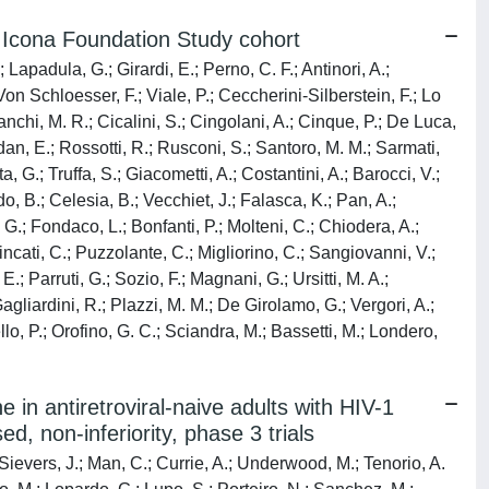
he Icona Foundation Study cohort
Lapadula, G.; Girardi, E.; Perno, C. F.; Antinori, A.;
 Von Schloesser, F.; Viale, P.; Ceccherini-Silberstein, F.; Lo
anchi, M. R.; Cicalini, S.; Cingolani, A.; Cinque, P.; De Luca,
ldan, E.; Rossotti, R.; Rusconi, S.; Santoro, M. M.; Sarmati,
ta, G.; Truffa, S.; Giacometti, A.; Costantini, A.; Barocci, V.;
, B.; Celesia, B.; Vecchiet, J.; Falasca, K.; Pan, A.;
, G.; Fondaco, L.; Bonfanti, P.; Molteni, C.; Chiodera, A.;
Tincati, C.; Puzzolante, C.; Migliorino, C.; Sangiovanni, V.;
E.; Parruti, G.; Sozio, F.; Magnani, G.; Ursitti, M. A.;
agliardini, R.; Plazzi, M. M.; De Girolamo, G.; Vergori, A.;
lo, P.; Orofino, G. C.; Sciandra, M.; Bassetti, M.; Londero,
e in antiretroviral-naive adults with HIV-1
, non-inferiority, phase 3 trials
.; Sievers, J.; Man, C.; Currie, A.; Underwood, M.; Tenorio, A.