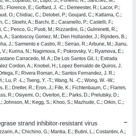
o, M.; Lopardo, G.; Lupo, S.; Porteiro, N.; Sanchez, M.;
.; Florence, E.; Goffard, J. -C.; Demeester, R.; Lacor, P.;
d, O.; Chidiac, C.; Delobel, P.; Goujard, C.; Katlama, C.;
, C.; Stoehr, A.; Barchi, E.; Caramello, P.; Castelli, F.;
, C.; Penco, G.; Puoti, M.; Rizzardini, G.; Gulminetti, R.;
os, A.; Santoscoy Gomez, M.; Den Hollander, J.; Rijnders, B.;
nha, J.; Sarmento e Castro, R.; Serrao, R.; Arbune, M.; Jianu,
n, V.; Kurina, N.; Nagimova, F.; Pokrovsky, V.; Ryamova, E.;
 Castano Carracedo, M. A.; De Los Santos Gil, I.; Estrada
zalez Cordon, A.; Knobel, H.; Lopez Bernaldo de Quiros, J.
Ortega, F.; Rivera Roman, A.; Santos Fernandez, J. R.;
.; Lu, P. -L.; Tseng, Y. -T.; Wang, N. -C.; Wong, W. -W.;
 E.; Dretler, R.; Eron, J.; Fife, K.; Fichtenbaum, C.; Flamm,
ss, R.; Osiyemi, O.; Overton, E.; Parks, D.; Prelutsky, D.;
J.; Johnson, M.; Kegg, S.; Khoo, S.; Mazhude, C.; Orkin, C.;
grase strand inhibitor-resistant virus
arin, A.; Chichino, G.; Mantia, E.; Butini, L.; Costantini, A.;