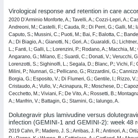
Virological response and retention in care acco
2020 D'Arminio Monforte, A.; Tavelli, A.; Cozzi-Lepri, A.; Cast
Andreoni, M.; Castelli, F.; Cauda, R.; Di Perri, G.; Galli, M.; 
Caputo, S.; Mussini, C.; Puoti, M.; Bai, F.; Balotta, C.; Band
A.; Di Biagio, A.; Gianotti, N.; Gori, A.; Guaraldi, G.; Licht
L.; Fanti, I.; Galli, L.; Lorenzini, P.; Rodano, A.; Macchia, M.; 
Angarano, G.; Milano, E.; Suardi, C.; Donati, V.; Verucchi, G.
Lorenzotti, S.; Sighinolfi, L.; Segala, D.; Blanc, P.; Vichi, F.
Milini, P.; Nunnari, G.; Pellicano, G.; Rizzardini, G.; Cannizz
Borgia, G.; Esposito, V.; Di Flumeri, G.; Gentile, I.; Rizzo, V.;
Cristaudo, A.; Vullo, V.; Acinapura, R.; Moschese, D.; Capozzi
Cecchetto, M.; Viviani, F.; De Vito, A.; Rossetti, B.; Montagn
A.; Manfrin, V.; Battagin, G.; Starnini, G.; Ialungo, A.
Dolutegravir plus lamivudine versus dolutegravir
infection (GEMINI-1 and GEMINI-2): week 48 resu
2019 Cahn, P.; Madero, J. S.; Arribas, J. R.; Antinori, A.; Ort