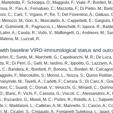
Martellotta, F.; Schioppa, O.; Maggiolo, F.; Viale, P.; Borderi, M.; 
sa, R.; Pan, A.; Fornabaio, C.; Mazzotta, F.; Di Pietro, M.; Bartol
i, C.; Carli, T.; Vigano, P.; Re, T.; Del Fiorentino, A.; Gattuso, G.;
; Menozzi, M.; Gori, A.; Muscatello, A.; Cappelletti, E.; Gargiulo, 
.; Gulminetti, R.; Pagnucco, L.; Menichetti, F.; Iapoce, R.; Baldelli,
; Latini, A.; Cauda, R.; Vullo, V.; Maffongelli, G.; Andreoni, M.; Sas
 Malena, M.; Luzzati, R.
with baseline VIRO-immunological status and outcom
erlini, E.; Surdo, M.; Marchetti, G.; Capobianchi, M. R.; De Luca, A
, R.; Di Perri, G.; Galli, M.; Iardino, R.; Ippolito, G.; Lazzarin, A
 C.; Bandera, A.; Bonfanti, P.; Bonora, S.; Borderi, M.; Calcagno, 
ggiolo, F.; Marcotullio, S.; Monno, L.; Nozza, S.; Quiros Roldan, 
Shanyinde, M.; Tavelli, A.; Carletti, F.; Carrara, S.; Di Caro, A.; Gra
oro, C.; Suardi, C.; Donati, V.; Verucchi, G.; Minardi, C.; Quirino
D.; Blanc, P.; Vichi, F.; Cassola, G.; Viscoli, C.; Alessandrini, A.
; Rizzardini, G.; Moioli, M. C.; Piolini, R.; Ridolfo, A. L.; Salpietr
, I.; Maddaloni, L.; Cattelan, A. M.; Marinello, S.; Cascio, A.; Colo
 M.; Cicalini, S.; Cristaudo, A.; Fontanelli Sulekova, L.; Iaiani, G.