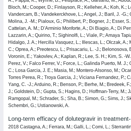
R.; Pappa, K.; Wynne, B.; Fettiplace, A.; Gartland, M.; Aboud
Bloch, M.; Cooper, D.; Finlayson, R.; Kelleher, A.; Koh, K.; L
Vandercam, B.; Vandekerckhove, L.; Angel, J.; Baril, J. -G.
Molina, J. -M.; Pialoux, G.; Philibert, P.; Bogner, J.; Esser, S
Cattelan, A. M.; D'Arminio Monforte, A.; Di Biagio, A.; Di Perr
Lazzarin, A.; Quirino, T.; Sighinolfi, L.; Viale, P.; Amaya T
Hidalgo, J. A.; Hercilla Vasquez, L.; Illescas, L.; Olczak, A
C.; Oprea, A.; Preotescu, L.; Prisacariu, L. -J.; Belonosova,
Voronin, E.; Yakovlev, A.; Kaplan, R.; Lee, S. H.; Kim, S. -W
Perez, V.; Falco Ferrer, V.; Force, L.; Galinda Puerto, M. J
C.; Losa Garcia, J. E.; Masia, M.; Montero-Alsonso, M.; Oca
Torres Perea, R.; Troya Garcia, J.; Viciana Fernandez, P.; Cal
Yang, C. -J.; Arduino, R.; Benson, P.; Berhe, M.; Bredeek, F.
J.; Goldstein, D.; Gupta, S.; Hagins, D.; Hoffman-Terry, M.; J
Ramgopal, M.; Schrader, S.; Sha, B.; Simon, G.; Sims, J.; Ski
Schembri, G.; Ustianowski, A.
Long-term efficacy of dolutegravir in treatment-
2018 Castagna, A.; Ferrara, M.; Galli, L.; Comi, L.; Sterrantin