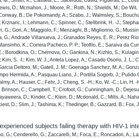
, M.; Smith, K.; Cassetti, L.; Sacerdoti, David; Figueras, L.; Loss
ewis, D.; Mcmahon, J.; Moore, R.; Roth, N.; Shields, M.; De Wit, S
; Conway, B.; De Pokomandy, A.; Szabo, J.; Walmsley, S.; Bouchau
.; Krznaric, I.; Lehmann, C.; Spinner, C.; Stellbrink, H. -J.; Stephan
i, G.; Gori, A.; Maggiolo, F.; Menzaghi, B.; Migliorino, G.; Mussini
apia, G.; Andrade Villanueva, J.; Granados Reyes, E. R.; Perez Ri
.; Mansinho, K.; Correia Pacheco, P. P.; Teofilo, E.; Saraiva da Cu
 E.; Borodkina, O.; Chernova, O.; Gankina, N.; Kizhlo, S.; Kulagi
.; Kim, S. -I.; Kim, W. J.; Antela Lopez, A.; Casado Osorio, J. L.;
.; Garcia Deltoro, M.; Gatell, J. M.; Goenaga Sanchez, M. A.; Gon
mpo Hermida, A.; Pasquau Liano, J.; Portilla Sogorb, J.; Pulido 
my, A.; Hauser, C.; Fehr, J.; Cheng, S. -H.; Ko, W. -C.; Lin, H. -H
; Brinson, C.; Campbell, T.; Crofoot, G.; Cunningham, D.; Dejesus,
ayaweera, D.; Kinder, C.; Klein, D.; Mcdonald, C.; Mills, A.; Naha
est, D.; Slim, J.; Tashima, K.; Thedinger, B.; Gazzard, B.; Fox, 
experienced subjects failing therapy with HIV-1 inte
o, G.; Cenderello, G.; Zaccarelli, M.; Foca, E.; Roncadori, A.; Lazz