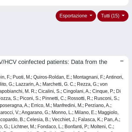
Esportazione
Tutti (15)
/HCV coinfected patients: Data from the
n, F.; Puoti, M.; Quiros-Roldan, E.; Montagnani, F.; Antinori,
lito, G.; Lazzarin, A.; Marchetti, G. C.; Rezza, G.; von
apobianchi, M. R.; Cicalini, S.; Cingolani, A.; Cinque, P.; Di
Nozza, S.; Piconi, S.; Pinnetti, C.; Rossotti, R.; Rusconi, S.;
mposeragna, A.; Errico, M.; Manfredini, M.; Perziano, A.;
.; Barocci, V.; Angarano, G.; Monno, L.; Milano, E.; Maggiolo,
acopardo, B.; Celesia, B.; Vecchiet, J.; Falasca, K.; Pan, A.;
o, G.; Lichtner, M.; Fondaco, L.; Bonfanti, P.; Molteni, C.;