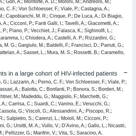
A.; Gori, A.; Monforte, A. D.; Moroni, M.; Andreoni, M.;
no, C. F.; Von Schloesser, F.; Viale, P.; Castagna, A.;
, M.; Capobianchi, M. R.; Cinque, P.; De Luca, A.; Di Biagio,
; Cicconi, P.; Fanti Galli, I.; Tavelli, A.; Giacometti, A.;
P.; Piano, P.; Vecchiet, J.; Falasca, K.; Sighinolfi, L.;
aramma, I.; Chiodera, A.; Castelli, A. P.; Rizzardini, G.;
, M. G.; Gargiulo, M.; Baldelli, F.; Francisci, D.; Parruti, G.;
Cattelan, A.; Sasset, L.; Mura, M. S.; Rossetti, B.; Caramello,
s in a large cohort of HIV-infected patients
, G.; Lazzarin, A.; Perno, C. F.; Von Schloesser, F.; Viale, P.;
sari, A.; Balotta, C.; Bonfanti, P.; Bonora, S.; Borderi, M.;
chtner, M.; Madeddu, G.; Maggiolo, F.; Marchetti, G.;
, A.; Carrisa, C.; Suardi, C.; Vanino, E.; Verucchi, G.;
 Cassola, G.; Viscoli, G.; Alessandrini, A.; Piscopo, R.;
R.; Salpietro, S.; Carenzi, L.; Moioli, M.; Cicconi, P.;
 G.; Ursitti, M. A.; Vullo, V.; D'Avino, A.; Gallo, L.; Nicastri,
 Pellizzer, G.; Manfrin, V.; Vita, S.; Saracino, A.