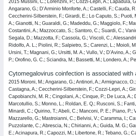
2015 Mussini, C.; Lorenzini, P.; Cozzi-Lepri, A.; Lapadula, G.;
Angarano, G.; D'Arminio Monforte, A.; Castelli, F.; Cauda, R.; 
Ceccherini-Silberstein, F.; Girardi, E.; Lo Caputo, S.; Puoti,
A.; Gianotti, N.; Guaraldi, G.; Madeddu, G.; Maggiolo, F.; Marc
Costantini, A.; Mazzoccato, S.; Santoro, C.; Suardi, C.; Vanino
Segala, D.; Mazzotta, F.; Cassola, G.; Viscoli, C.; Alessandrin
Ridolfo, A. L.; Piolini, R.; Salpietro, S.; Carenzi, L.; Moioli, 
Ursini, T.; Magnani, G.; Ursitti, M. A.; Vullo, V.; D'Avino, A.
P.; Orofino, G. C.; Sciandra, M.; Bassetti, M.; Londero, A.; Pel
Cytomegalovirus coinfection is associated with 
2015 Moroni, M.; Angarano, G.; Antinori, A.; Armignacco, O.; Cas
Castagna, A.; Ceccherini-Silberstein, F.; Cozzi-Lepri, A.; Gira
Capobianchi, M. R.; Cingolani, A.; Cinque, P.; De Luca, A.; Di
Marcotullio, S.; Monno, L.; Roldan, E. Q.; Rusconi, S.; Fanti, I
Minardi, C.; Quirino, T.; Abeli, C.; Manconi, P. E.; Piano, P.; 
Mazzarello, G.; Mastroianni, C.; Belvisi, V.; Caramma, I.; Castel
Puzzolante, C.; Abrescia, N.; Chirianni, A.; Guida, M. G.; Gargiu
E.; Acinapura, R.; Capozzi, M.; Libertone, R.; Tebano, G.; Catt