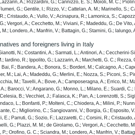
 Lazzarin, A.; Rizzardini, G.; Cannizzo, E. S.; Moioli, M. C.; Piolin
umeri, G.; Gentile, I.; Rizzo, V.; Cattelan, A. M.; Marinello, S.; Cas
 R.; Cristaudo, A.; Vullo, V.; Acinapura, R.; Lamonica, S.; Capoz
, G.; Vergori, A.; Cecchetto, M.; Viviani, F.; Madeddu, G.; De Vito
 M.; Londero, A.; Manfrin, V.; Battagin, G.; Starnini, G.; Ialungo, 
tives and foreigners living in Italy
anotti, N.; Costantini, A.; Sarmati, L.; Antinori, A.; Ceccherini-Si
M.; Iardino, R.; Ippolito, G.; Lazzarin, A.; Marchetti, G. C.; Rezza, 
; Bai, F.; Bandera, A.; Bonora, S.; Borderi, M.; Calcagno, A.; Capo
er, M.; Lai, A.; Madeddu, G.; Merlini, E.; Nozza, S.; Piconi, S.; P
Macchia, M.; Tavelli, A.; Bove, A.; Camposeragna, A.; Errico, M.; Ma
i, A.; Barocci, V.; Angarano, G.; Monno, L.; Milano, E.; Suardi, C.;
lesia, B.; Vecchiet, J.; Falasca, K.; Pan, A.; Lorenzotti, S.; Sighi
daco, L.; Bonfanti, P.; Molteni, C.; Chiodera, A.; Milini, P.; Nunna
lante, C.; Migliorino, C.; Sangiovanni, V.; Borgia, G.; Esposito, V.;
i, E.; Parruti, G.; Sozio, F.; Lazzaretti, C.; Corsini, R.; Cristaud
lli, G.; Plazzi, M. M.; de Girolamo, G.; Vergori, A.; Cecchetto, M.;
P.; Orofino, G. C.; Sciandra, M.; Londero, A.; Manfrin, V.; Battagi