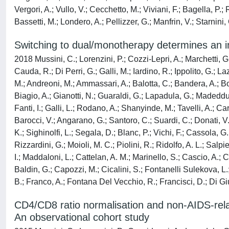
Vergori, A.; Vullo, V.; Cecchetto, M.; Viviani, F.; Bagella, P.
Bassetti, M.; Londero, A.; Pellizzer, G.; Manfrin, V.; Starnini,
Switching to dual/monotherapy determines an in
2018 Mussini, C.; Lorenzini, P.; Cozzi-Lepri, A.; Marchetti, G.
Cauda, R.; Di Perri, G.; Galli, M.; Iardino, R.; Ippolito, G.; L
M.; Andreoni, M.; Ammassari, A.; Balotta, C.; Bandera, A.; Bo
Biagio, A.; Gianotti, N.; Guaraldi, G.; Lapadula, G.; Madeddu,
Fanti, I.; Galli, L.; Rodano, A.; Shanyinde, M.; Tavelli, A.; Car
Barocci, V.; Angarano, G.; Santoro, C.; Suardi, C.; Donati, V.
K.; Sighinolfi, L.; Segala, D.; Blanc, P.; Vichi, F.; Cassola, G
Rizzardini, G.; Moioli, M. C.; Piolini, R.; Ridolfo, A. L.; Salp
I.; Maddaloni, L.; Cattelan, A. M.; Marinello, S.; Cascio, A.; C
Baldin, G.; Capozzi, M.; Cicalini, S.; Fontanelli Sulekova, L.; I
B.; Franco, A.; Fontana Del Vecchio, R.; Francisci, D.; Di Giul
CD4/CD8 ratio normalisation and non-AIDS-relate
An observational cohort study