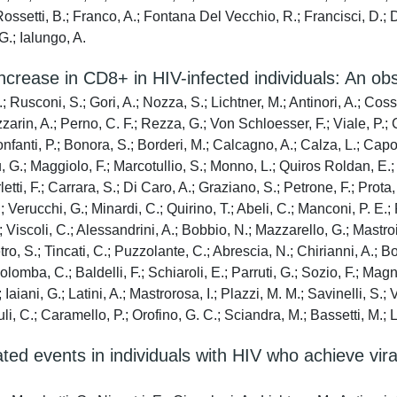
; Rossetti, B.; Franco, A.; Fontana Del Vecchio, R.; Francisci, D.; 
 G.; Ialungo, A.
crease in CD8+ in HIV-infected individuals: An obs
; Rusconi, S.; Gori, A.; Nozza, S.; Lichtner, M.; Antinori, A.; Coss
azzarin, A.; Perno, C. F.; Rezza, G.; Von Schloesser, F.; Viale, P.;
nfanti, P.; Bonora, S.; Borderi, M.; Calcagno, A.; Calza, L.; Capo
 G.; Maggiolo, F.; Marcotullio, S.; Monno, L.; Quiros Roldan, E.; 
letti, F.; Carrara, S.; Di Caro, A.; Graziano, S.; Petrone, F.; Prota,
; Verucchi, G.; Minardi, C.; Quirino, T.; Abeli, C.; Manconi, P. E.
.; Viscoli, C.; Alessandrini, A.; Bobbio, N.; Mazzarello, G.; Mastroi
ietro, S.; Tincati, C.; Puzzolante, C.; Abrescia, N.; Chirianni, A.; 
olomba, C.; Baldelli, F.; Schiaroli, E.; Parruti, G.; Sozio, F.; Magna
aiani, G.; Latini, A.; Mastrorosa, I.; Plazzi, M. M.; Savinelli, S.; 
i, C.; Caramello, P.; Orofino, G. C.; Sciandra, M.; Bassetti, M.; Lo
d events in individuals with HIV who achieve viral 