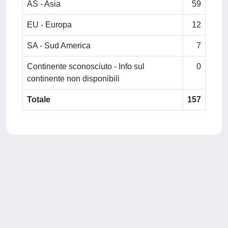
AS - Asia
59
EU - Europa
12
SA - Sud America
7
Continente sconosciuto - Info sul
0
continente non disponibili
Totale
157
Powered by
IRIS
-
about IRIS
-
Utilizzo dei cookie
-
Privacy
Copyright © 2026