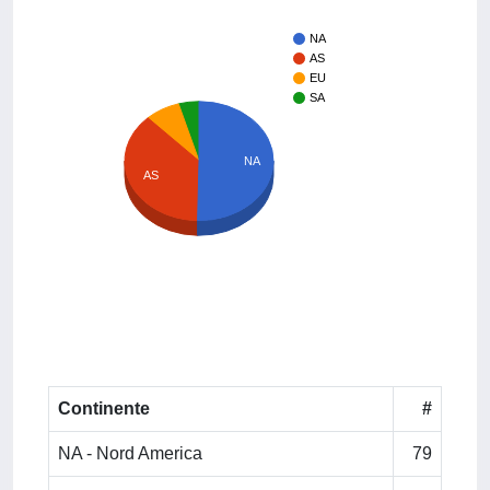
NA
AS
EU
SA
NA
AS
Continente
#
NA - Nord America
79