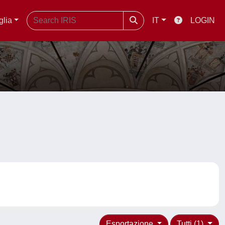
glia
IT
LOGIN
Esportazione
Tutti (1)