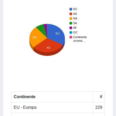
EU
AS
NA
SA
AF
OC
EU
Continente
NA
sconos…
AS
Continente
#
EU - Europa
229