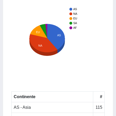
AS
NA
EU
SA
AF
EU
AS
NA
Continente
#
AS - Asia
115