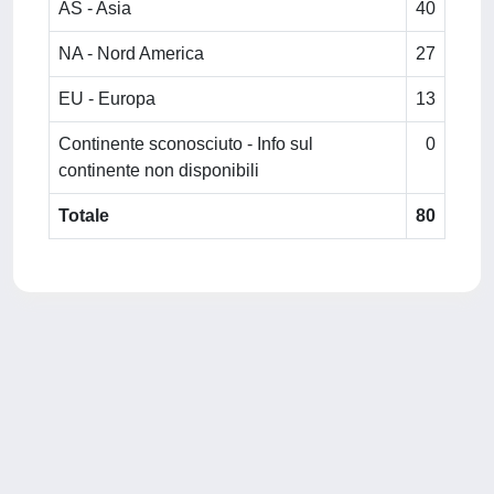
AS - Asia
40
NA - Nord America
27
EU - Europa
13
Continente sconosciuto - Info sul
0
continente non disponibili
Totale
80
Powered by
IRIS
-
about IRIS
-
Utilizzo dei cookie
-
Privacy
Copyright © 2026